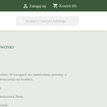
shopping_cart

Koszyk
(0)
Zaloguj się
search
ZWONKI
 stron. W uwagach do zamówienia prosimy o
mieszczenia na bombce.
m.
ka brzozowa 3mm.
onnie.